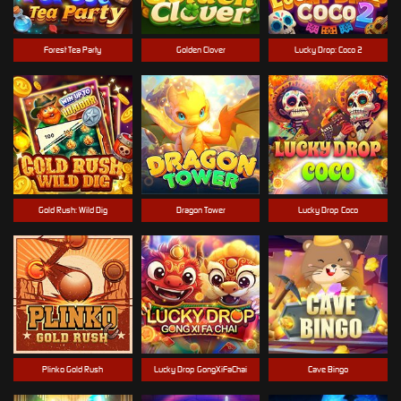
Forest Tea Party
Golden Clover
Lucky Drop: Coco 2
Gold Rush: Wild Dig
Dragon Tower
Lucky Drop-Coco
Plinko Gold Rush
Lucky Drop-GongXiFaChai
Cave Bingo