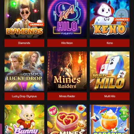
Diamonds
Hilo Neon
Keno
Lucky Drop-Olympus
Mines Raider
Multi Hilo