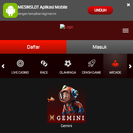
×
MESINSLOT Aplikasi Mobile
UNDUH
Jangan tampilkan lagi hari ini
Daftar
Masuk
S
LIVE CASINO
RACE
OLAHRAGA
CRASH GAME
ARCADE
Gemini