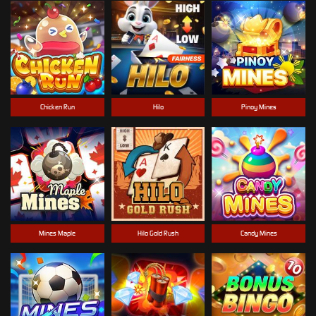
Chicken Run
Hilo
Pinoy Mines
Mines Maple
Hilo Gold Rush
Candy Mines