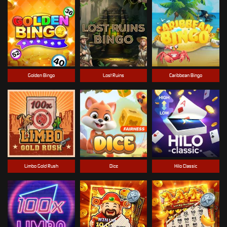
Golden Bingo
Lost Ruins
Caribbean Bingo
Limbo Gold Rush
Dice
Hilo Classic