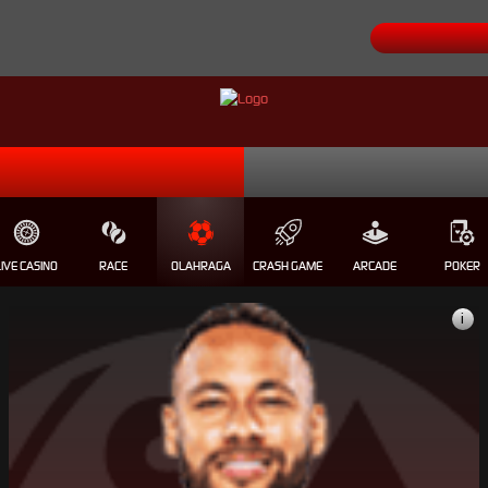
LIVE CASINO
RACE
OLAHRAGA
CRASH GAME
ARCADE
POKER
i