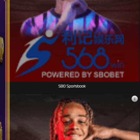
SBO Sportsbook
i