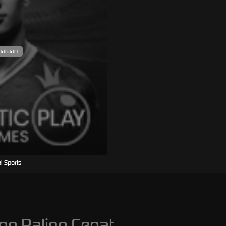
l Sports
ng Paling Cepat