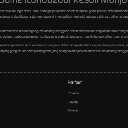
melalui link login cepat untuk berbagai permainan online, termasuk game populer seperti Iconba
yang stabil kapan saja. Keunggulan ini menjadikan mesinslot sebagai salah satu pilihan utama 
t
memberikan informasi yang relevan bagi pengguna dalam menentukan langkah bermain dengan 
grasi dengan berbagai game dari Iconbazaar membuat pengguna memiliki banyak pilihan permainan m
an kenyamanan serta keamanan pengguna dalam setiap aktivitas. Dengan dukungan sistem yang st
sult Mahjong yang akurat, serta pilihan game yang beragam menjadikan mesinslot relevan bagi pe
Platform
Promosi
Loyalty
Referral