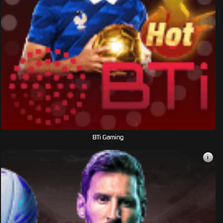
BTi Gaming
i