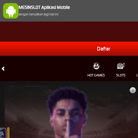
MESINSLOT Aplikasi Mobile
Jangan tampilkan lagi hari ini
Daftar
HOT GAMES
SLOTS
i