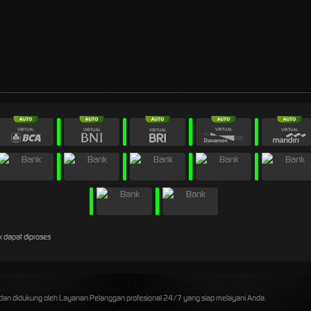
k dapat diproses
an didukung oleh Layanan Pelanggan profesional 24/7 yang siap melayani Anda.