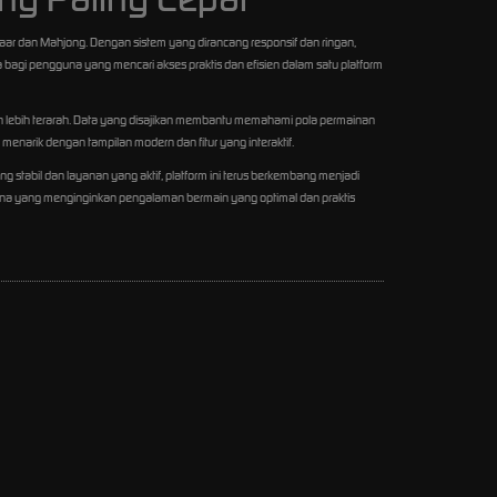
zaar dan Mahjong. Dengan sistem yang dirancang responsif dan ringan,
bagi pengguna yang mencari akses praktis dan efisien dalam satu platform
lebih terarah. Data yang disajikan membantu memahami pola permainan
enarik dengan tampilan modern dan fitur yang interaktif.
abil dan layanan yang aktif, platform ini terus berkembang menjadi
ngguna yang menginginkan pengalaman bermain yang optimal dan praktis