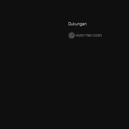
Dukungan
+6287796112283