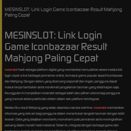
MESINSLOT: Link Login Game Iconbazaar Result Mahjong
Paling Cepat
MESINSLOT: Link Login
Game Iconbazaar Result
Mahjong Paling Cepat
mesinslot
hadir sebagai platform digital yang memberikan kemudahan akses melalui link
login cepat untuk berbagai permainan online, termasuk game populer seperti Iconbazaar
dan Mahjong. Dengan sistem yang dirancang responsif dan ringan, pengguna dapat
masuk tanpa hambatan serta menikmati pengalaman bermain yang stabil kapan saja.
Keunggulan ini menjadikan mesinslot sebagai salah satu pilihan utama bagi pengguna
yang mencari akses praktis dan efisien dalam satu platform terintegrasi.
Melalui fitur result Mahjong yang selalu diperbarui secara real-time,
mesinslot
memberikan
informasi yang relevan bagi pengguna dalam menentukan langkah bermain dengan lebih
terarah. Data yang disajikan membantu memahami pola permainan serta meningkatkan
peluang dalam meraih hasil maksimal. Selain itu, integrasi dengan berbagai game dari
Iconbazaar membuat pengguna memiliki banyak pilihan permainan menarik dengan