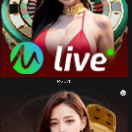
MG Live
i