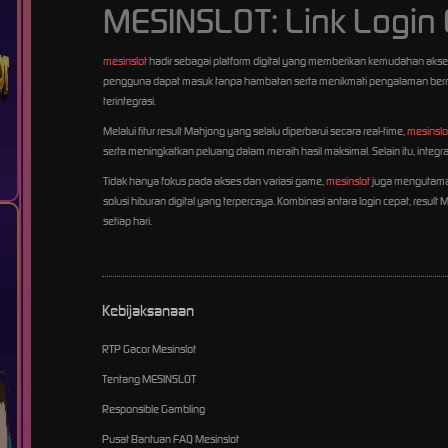
MESINSLOT: Link Login 
mesinslot
hadir sebagai platform digital yang memberikan kemudahan akses 
pengguna dapat masuk tanpa hambatan serta menikmati pengalaman bermain 
terintegrasi.
Melalui fitur result Mahjong yang selalu diperbarui secara real-time,
mesinslo
serta meningkatkan peluang dalam meraih hasil maksimal. Selain itu, inte
Tidak hanya fokus pada akses dan variasi game,
mesinslot
juga mengutamak
solusi hiburan digital yang terpercaya. Kombinasi antara login cepat, re
setiap hari.
Kebijaksanaan
RTP Gacor Mesinslot
Tentang MESINSLOT
Responsible Gambling
Pusat Bantuan FAQ Mesinslot