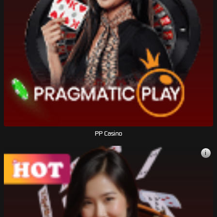
PP Casino
i