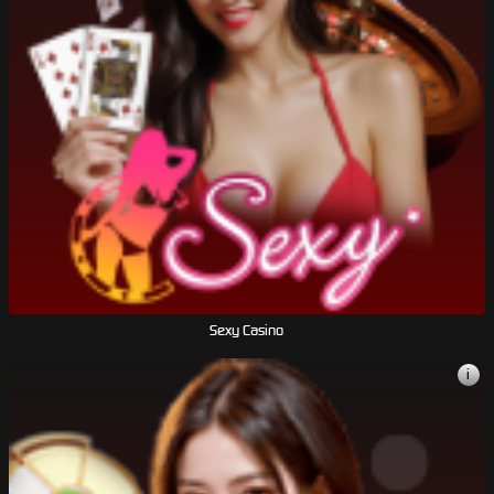
Sexy Casino
i