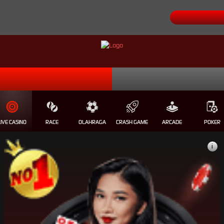
LIVE CASINO
RACE
OLAHRAGA
CRASH GAME
ARCADE
POKER
i