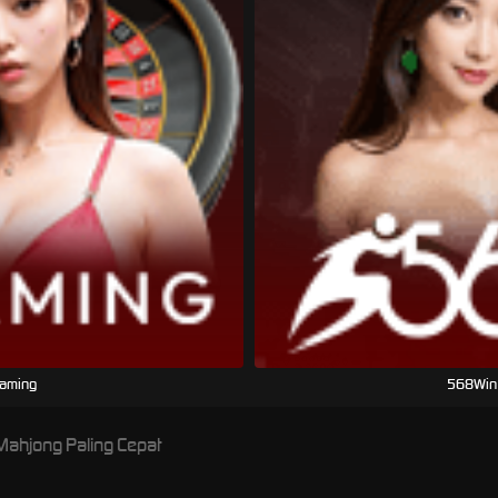
aming
568Win 
Mahjong Paling Cepat