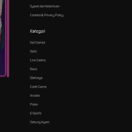
Syarat dan Ketentuan
Cookies & Privacy Policy
Kategori
Hot Games
Slots
Live Casino
Race
Olahraga
Crash Game
Arcade
Poker
E-Sports
Sabung Ayam