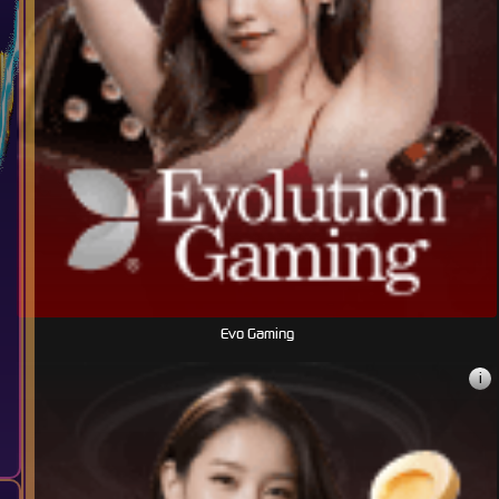
Evo Gaming
i