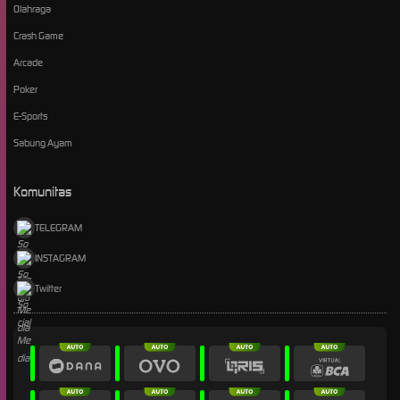
Olahraga
Crash Game
Arcade
Poker
E-Sports
Sabung Ayam
Komunitas
TELEGRAM
INSTAGRAM
Twitter