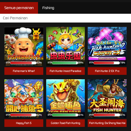
Semua permainan
Fishing
RTP
83%
RTP
94%
RTP
79%
Fisherman's Wharf
Fish Hunter Insect Paradise
Fish Hunter 2 EX-Pro
RTP
82%
RTP
91%
RTP
81%
Happy Fish 5
Golden Toad Fish Hunting
Fish Hunting: Da Sheng Nao Hai