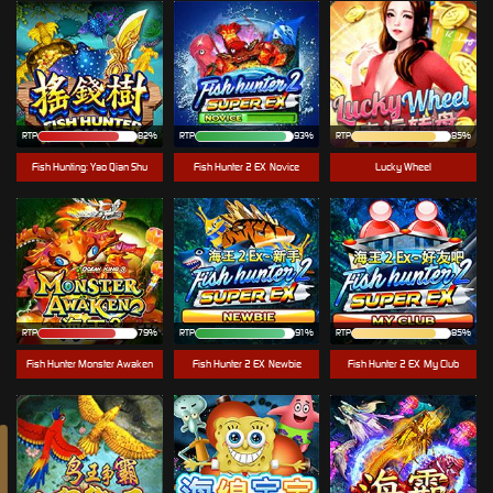
RTP
82%
RTP
93%
RTP
85%
Fish Hunting: Yao Qian Shu
Fish Hunter 2 EX-Novice
Lucky Wheel
RTP
79%
RTP
91%
RTP
85%
Fish Hunter Monster Awaken
Fish Hunter 2 EX-Newbie
Fish Hunter 2 EX-My Club