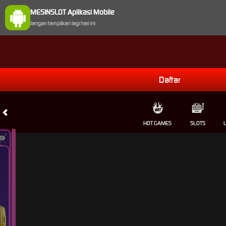
MESINSLOT Aplikasi Mobile
Jangan tampilkan lagi hari ini
Daftar
HOT GAMES
SLOTS