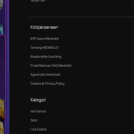
setiap hari.
Kebijaksanaan
RTP Gacor Mesinslot
Tentang MESINSLOT
Responsible Gambling
Pusat Bantuan FAQ Mesinslot
Syarat dan Ketentuan
Cookies & Privacy Policy
Kategori
Hot Games
Slots
Live Casino