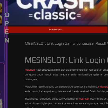
Crash Classic
MESINSLOT: Link Login Game Iconbazaar Result 
MESINSLOT: Link Login 
mesinslot
hadir sebagai platform digital yang memberikan kemudahan akses 
pengguna dapat masuk tanpa hambatan serta menikmati pengalaman bermain 
terintegrasi.
Melalui fitur result Mahjong yang selalu diperbarui secara real-time,
mesinslo
serta meningkatkan peluang dalam meraih hasil maksimal. Selain itu, inte
Tidak hanya fokus pada akses dan variasi game,
mesinslot
juga mengutamak
solusi hiburan digital yang terpercaya. Kombinasi antara login cepat, re