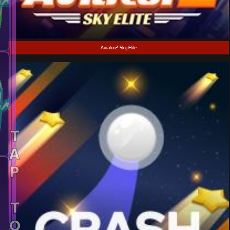
Aviator2-Sky Elite
TAP TO OPEN