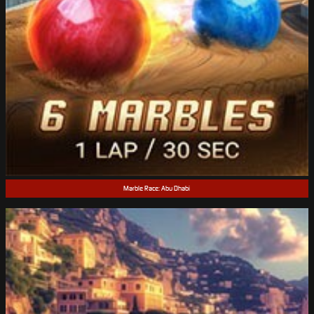
Marble Race: Abu Dhabi