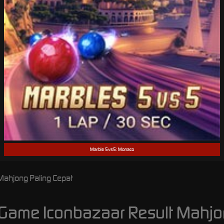
Marble 5vs5: Monaco
Mahjong Paling Cepat
Game Iconbazaar Result Mahjo