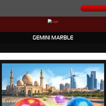
GEMINI MARBLE