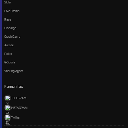
Slots
Live Casino
Race
Olahraga
Crash Game
Arcade
Poker
E-Sports
Sabung Ayam
Komunitas
TELEGRAM
INSTAGRAM
Twitter