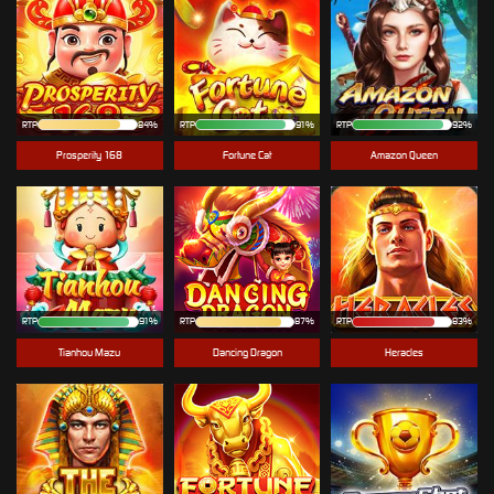
RTP
84%
RTP
91%
RTP
92%
Prosperity 168
Fortune Cat
Amazon Queen
RTP
91%
RTP
87%
RTP
83%
Tianhou Mazu
Dancing Dragon
Heracles