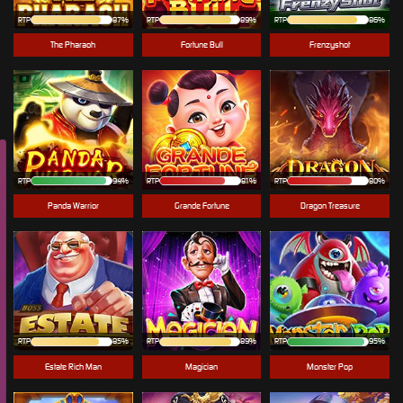
RTP
87%
RTP
89%
RTP
86%
The Pharaoh
Fortune Bull
Frenzyshot
RTP
94%
RTP
81%
RTP
80%
Panda Warrior
Grande Fortune
Dragon Treasure
RTP
85%
RTP
89%
RTP
95%
Estate Rich Man
Magician
Monster Pop