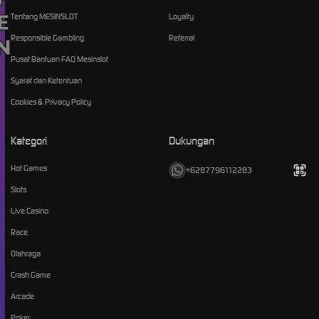
Tentang MESINSLOT
Loyalty
Responsible Gambling
Referral
Pusat Bantuan FAQ Mesinslot
Syarat dan Ketentuan
Cookies & Privacy Policy
Kategori
Dukungan
Hot Games
+6287796112283
Slots
Live Casino
Race
Olahraga
Crash Game
Arcade
Poker