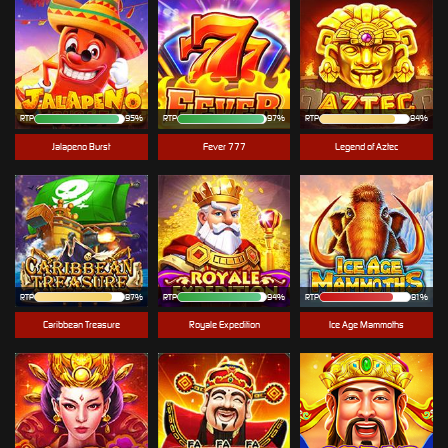
RTP
95%
RTP
97%
RTP
84%
Jalapeno Burst
Fever 777
Legend of Aztec
RTP
87%
RTP
94%
RTP
81%
Caribbean Treasure
Royale Expedition
Ice Age Mammoths