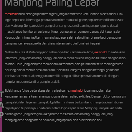
Mahjong Paling Cepat
mesinslot
hadir sebagai platform digital yang memberikan kemudahan akses melalui link
login cepat untuk berbagai permainan online, termasuk game populer seperti Iconbazaar
dan Mahjong. Dengan sistem yang dirancang responsif dan ringan, pengguna dapat
masuk tanpa hambatan serta menikmati pengalaman bermain yang stabil kapan saja.
Keunggulan ini menjadikan mesinslot sebagai salah satu pilihan utama bagi pengguna
yang mencari akses praktis dan efisien dalam satu platform terintegrasi.
Melalui fitur result Mahjong yang selalu diperbarui secara real-time,
mesinslot
memberikan
informasi yang relevan bagi pengguna dalam menentukan langkah bermain dengan lebih
terarah. Data yang disajikan membantu memahami pola permainan serta meningkatkan
peluang dalam meraih hasil maksimal. Selain itu, integrasi dengan berbagai game dari
Iconbazaar membuat pengguna memiliki banyak pilihan permainan menarik dengan
tampilan modern dan fitur yang interaktif.
Tidak hanya fokus pada akses dan variasi game,
mesinslot
juga mengutamakan
kenyamanan serta keamanan pengguna dalam setiap aktivitas. Dengan dukungan sistem
yang stabil dan layanan yang aktif, platform ini terus berkembang menjadi solusi hiburan
digital yang terpercaya. Kombinasi antara login cepat, result Mahjong yang akurat, serta
pilihan game yang beragam menjadikan mesinslot relevan bagi pengguna yang
menginginkan pengalaman bermain yang optimal dan praktis setiap hari.