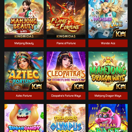
Mahjong Beauty
Flame of Fortune
Wonder Ace
Aztec Fortune
Cleopatra's Fortune Ways
Mahjong Dragon Ways