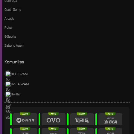
Olahraga
Crash Game
Arcade
Poker
E-Sports
Sabung Ayam
Komunitas
TELEGRAM
INSTAGRAM
Twitter