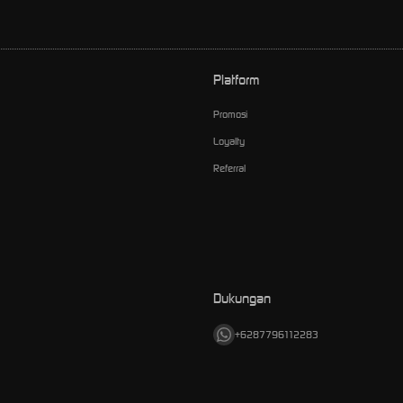
Platform
Promosi
Loyalty
Referral
Dukungan
+6287796112283