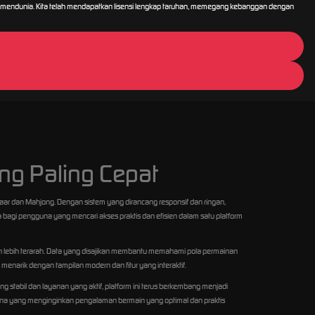
ng mendunia. Kita telah mendapatkan lisensi lengkap taruhan, memegang kebanggan dengan
ng Paling Cepat
zaar dan Mahjong. Dengan sistem yang dirancang responsif dan ringan,
bagi pengguna yang mencari akses praktis dan efisien dalam satu platform
lebih terarah. Data yang disajikan membantu memahami pola permainan
enarik dengan tampilan modern dan fitur yang interaktif.
abil dan layanan yang aktif, platform ini terus berkembang menjadi
ngguna yang menginginkan pengalaman bermain yang optimal dan praktis