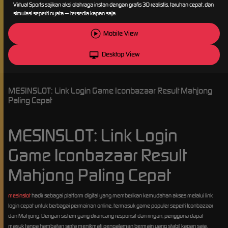
Virtual Sports sajikan aksi olahraga instan dengan grafis 3D realistis, taruhan cepat, dan
simulasi seperti nyata — tersedia kapan saja.
Mobile View
Desktop View
MESINSLOT: Link Login Game Iconbazaar Result Mahjong
Paling Cepat
MESINSLOT: Link Login
Game Iconbazaar Result
Mahjong Paling Cepat
mesinslot
hadir sebagai platform digital yang memberikan kemudahan akses melalui link
login cepat untuk berbagai permainan online, termasuk game populer seperti Iconbazaar
dan Mahjong. Dengan sistem yang dirancang responsif dan ringan, pengguna dapat
masuk tanpa hambatan serta menikmati pengalaman bermain yang stabil kapan saja.