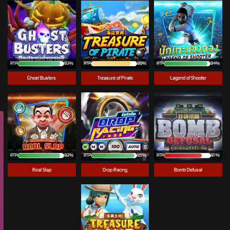
RTP
93%
RTP
86%
RTP
94%
Ghost Busters
Treasure of Pirate
Lagend of Shooter
RTP
92%
RTP
95%
RTP
81%
Real Slap
Drop Racing
Bomb Defusal