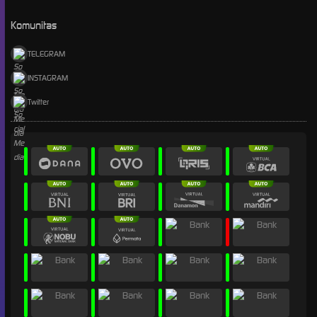
Komunitas
TELEGRAM
INSTAGRAM
Twitter