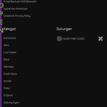
Pusat Bantuan FAQ Mesinslot
Syarat dan Ketentuan
Cookies & Privacy Policy
Kategori
Dukungan
Hot Games
+6287796112283
Slots
Live Casino
Race
Olahraga
Crash Game
Arcade
Poker
E-Sports
Sabung Ayam