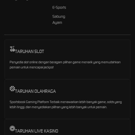
E-Sports
Sabung
Ayam
TARUHAN SLOT
Penyedia slot online dengan beragam pilihan game menarik yang memudahkan
pemain untuk mencapai jackpot
TARUHAN OLAHRAGA
Sportsbook Gaming Platform Terbaik menawarkan lebih banyak game, odds yang
lebih tinggi, dan menyediakan pilihan yang lebih banyak untuk pemain.
TARUHAN LIVE KASINO