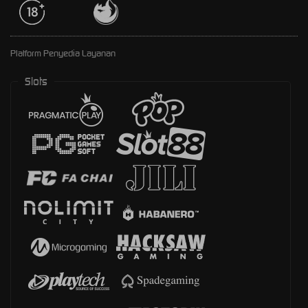
Platform Penyedia Layanan
Slots