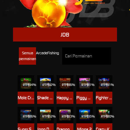
JDB
Semua
Arcade
Fishing
permainan
RTP
94%
RTP
92%
RTP
86%
RTP
81%
RTP
91%
Mole Crash
Shade Dragons Fishing
Happy New Year
Piggy Bank TapTap
Fighter Fire
RTP
86%
RTP
82%
RTP
83%
RTP
95%
RTP
80%
Super Super Fruit
Jogo Do Bicho
Dragon Master
Mines 2
Crazy King Kong