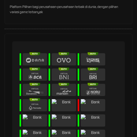
Platform Pilihan bagi perusahaan-perusahaan terbaik di dunia, dengan pilihan
variasi game terbanyak