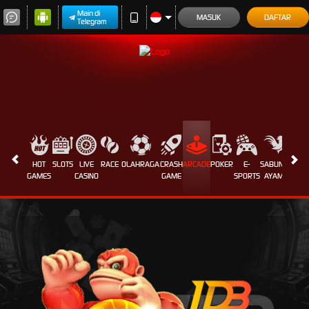
Main di
MASUK
DAFTAR
Telegram
HOT
SLOTS
LIVE
RACE
OLAHRAGA
CRASH
ARCADE
POKER
E-
SABUNG
PROM
GAMES
CASINO
GAME
SPORTS
AYAM