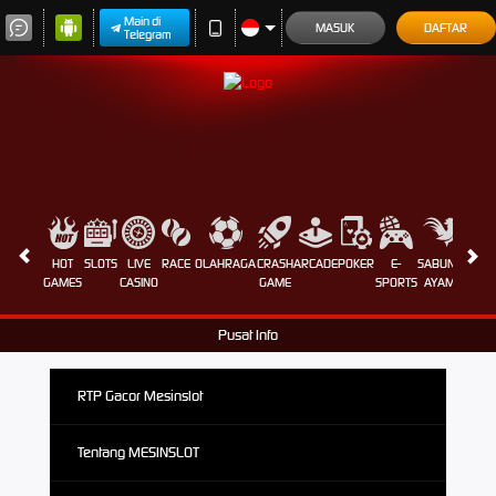
Main di
MASUK
DAFTAR
Telegram
HOT
SLOTS
LIVE
RACE
OLAHRAGA
CRASH
ARCADE
POKER
E-
SABUNG
PROM
GAMES
CASINO
GAME
SPORTS
AYAM
Pusat Info
RTP Gacor Mesinslot
Tentang MESINSLOT