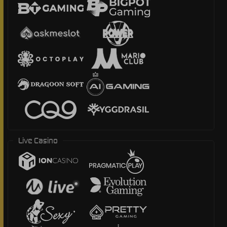
Live Casino