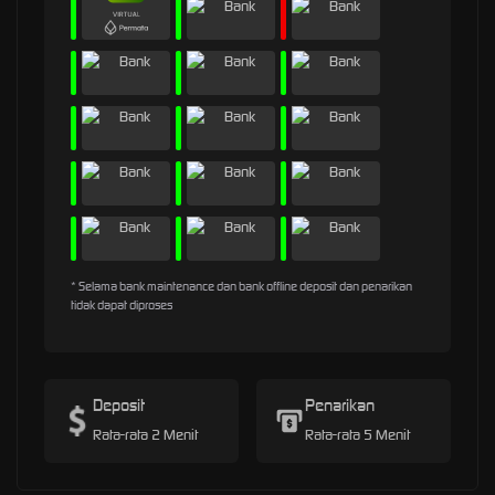
* Selama bank maintenance dan bank offline deposit dan penarikan
tidak dapat diproses
Deposit
Penarikan
Rata-rata 2 Menit
Rata-rata 5 Menit