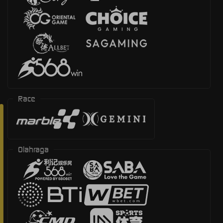
Race
Olahraga