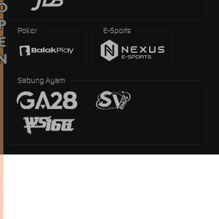
Poker
E-Sports
Sabung Ayam