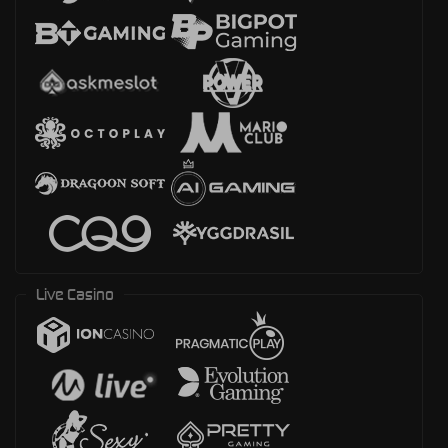
Live Casino