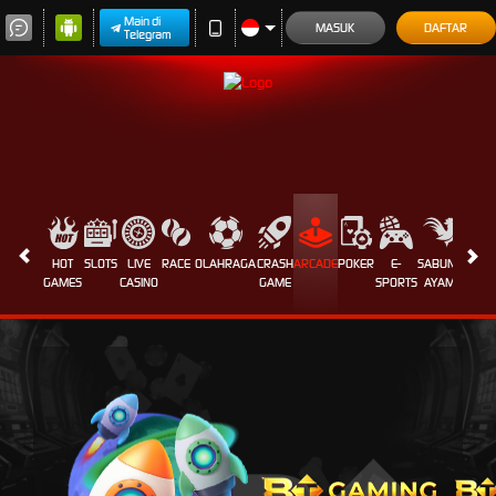
Main di
MASUK
DAFTAR
Telegram
HOT
SLOTS
LIVE
RACE
OLAHRAGA
CRASH
ARCADE
POKER
E-
SABUNG
PROM
GAMES
CASINO
GAME
SPORTS
AYAM