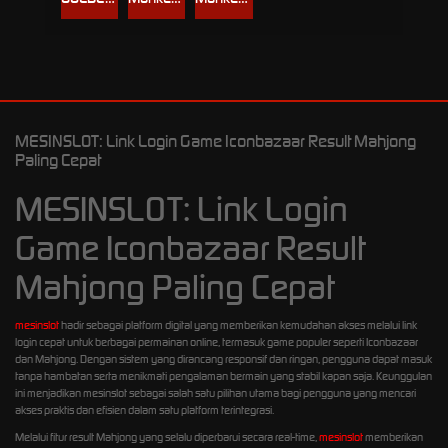
MESINSLOT: Link Login Game Iconbazaar Result Mahjong
Paling Cepat
MESINSLOT: Link Login
Game Iconbazaar Result
Mahjong Paling Cepat
mesinslot
hadir sebagai platform digital yang memberikan kemudahan akses melalui link
login cepat untuk berbagai permainan online, termasuk game populer seperti Iconbazaar
dan Mahjong. Dengan sistem yang dirancang responsif dan ringan, pengguna dapat masuk
tanpa hambatan serta menikmati pengalaman bermain yang stabil kapan saja. Keunggulan
ini menjadikan mesinslot sebagai salah satu pilihan utama bagi pengguna yang mencari
akses praktis dan efisien dalam satu platform terintegrasi.
Melalui fitur result Mahjong yang selalu diperbarui secara real-time,
mesinslot
memberikan