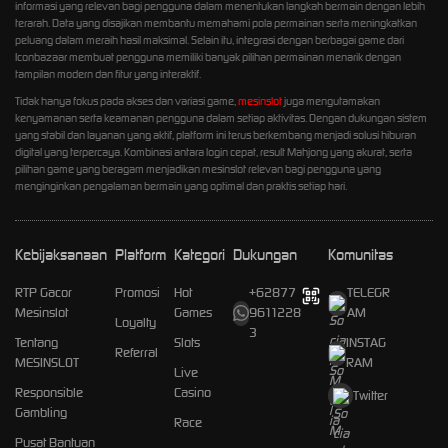
informasi yang relevan bagi pengguna dalam menentukan langkah bermain dengan lebih
terarah. Data yang disajikan membantu memahami pola permainan serta meningkatkan
peluang dalam meraih hasil maksimal. Selain itu, integrasi dengan berbagai game dari
Iconbazaar membuat pengguna memiliki banyak pilihan permainan menarik dengan
tampilan modern dan fitur yang interaktif.
Tidak hanya fokus pada akses dan variasi game,
mesinslot
juga mengutamakan
kenyamanan serta keamanan pengguna dalam setiap aktivitas. Dengan dukungan sistem
yang stabil dan layanan yang aktif, platform ini terus berkembang menjadi solusi hiburan
digital yang terpercaya. Kombinasi antara login cepat, result Mahjong yang akurat, serta
pilihan game yang beragam menjadikan mesinslot relevan bagi pengguna yang
menginginkan pengalaman bermain yang optimal dan praktis setiap hari.
Kebijaksanaan
Platform
Kategori
Dukungan
Komunitas
RTP Gacor
Promosi
Hot
+62877
TELEGR
Mesinslot
Games
9611228
AM
Loyalty
3
Tentang
Slots
INSTAG
Referral
MESINSLOT
RAM
Live
Responsible
Casino
Twitter
Gambling
Race
Pusat Bantuan