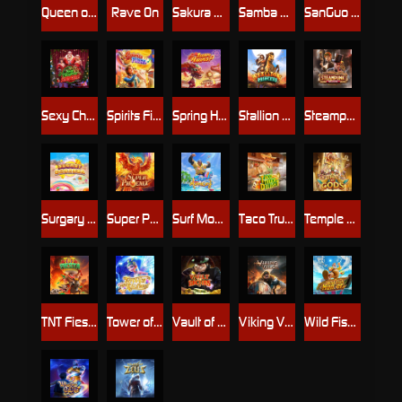
Queen of Aztec
Rave On
Sakura Neko
Samba Fiesta
SanGuo - The Brotherhood
Sexy Christmas Sirens
Spirits Fiesta
Spring Harvest
Stallion Princess
Steampunk Reloaded
Surgary bonanza
Super Phoenix
Surf Monkey
Taco Truck Delight
Temple of Gods
TNT Fiesta
Tower of Riches
Vault of Riches
Viking Valor
Wild Fish Hunter