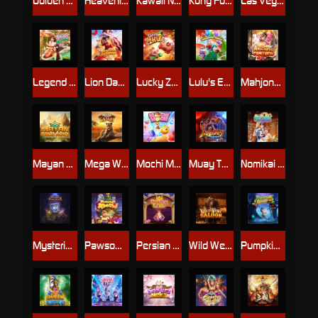
Golden Hatch
Heavenly Sage
Kawaii Neko
Kung Fu Warrior
Las Vegas Party
Legend of the White and Green Snake
Lion Dance Fortune
Lucky Zhu
Lulu's Enchanted Forest
Mahjong Fortune
Mayan Gold Hunt
Mega Wild Safari
Mochi Mochi
Muay Thai Arena
Nomikai Fever
Mysteries of Pandora
Pawsome Xmas
Persian Gems
Wild West Saloon
Pumpkin Night