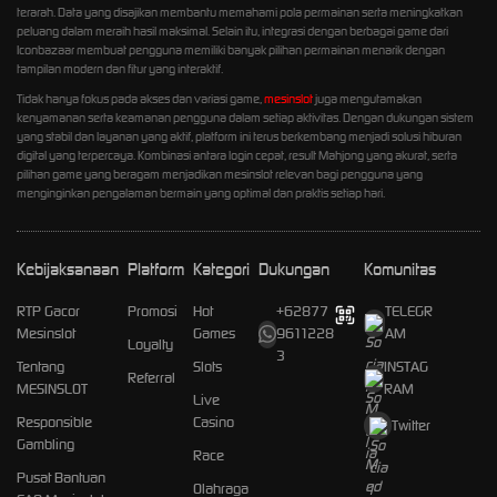
terarah. Data yang disajikan membantu memahami pola permainan serta meningkatkan
peluang dalam meraih hasil maksimal. Selain itu, integrasi dengan berbagai game dari
Iconbazaar membuat pengguna memiliki banyak pilihan permainan menarik dengan
tampilan modern dan fitur yang interaktif.
Tidak hanya fokus pada akses dan variasi game,
mesinslot
juga mengutamakan
kenyamanan serta keamanan pengguna dalam setiap aktivitas. Dengan dukungan sistem
yang stabil dan layanan yang aktif, platform ini terus berkembang menjadi solusi hiburan
digital yang terpercaya. Kombinasi antara login cepat, result Mahjong yang akurat, serta
pilihan game yang beragam menjadikan mesinslot relevan bagi pengguna yang
menginginkan pengalaman bermain yang optimal dan praktis setiap hari.
Kebijaksanaan
Platform
Kategori
Dukungan
Komunitas
RTP Gacor
Promosi
Hot
+62877
TELEGR
Mesinslot
Games
9611228
AM
Loyalty
3
Tentang
Slots
INSTAG
Referral
MESINSLOT
RAM
Live
Responsible
Casino
Twitter
Gambling
Race
Pusat Bantuan
Olahraga