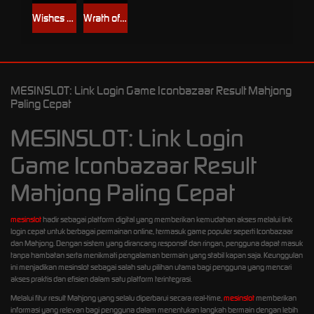
Wishes of the Genie
Wrath of Zeus
MESINSLOT: Link Login Game Iconbazaar Result Mahjong
Paling Cepat
MESINSLOT: Link Login
Game Iconbazaar Result
Mahjong Paling Cepat
mesinslot
hadir sebagai platform digital yang memberikan kemudahan akses melalui link
login cepat untuk berbagai permainan online, termasuk game populer seperti Iconbazaar
dan Mahjong. Dengan sistem yang dirancang responsif dan ringan, pengguna dapat masuk
tanpa hambatan serta menikmati pengalaman bermain yang stabil kapan saja. Keunggulan
ini menjadikan mesinslot sebagai salah satu pilihan utama bagi pengguna yang mencari
akses praktis dan efisien dalam satu platform terintegrasi.
Melalui fitur result Mahjong yang selalu diperbarui secara real-time,
mesinslot
memberikan
informasi yang relevan bagi pengguna dalam menentukan langkah bermain dengan lebih