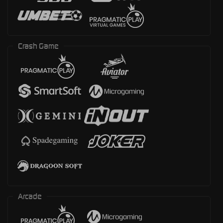
Crash Game
Arcade