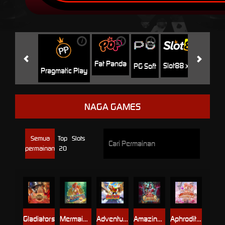
i
i
i
i
i
Facha
Fat Panda
Slot88 x PP
PG Soft
Pragmatic Play
NAGA GAMES
Semua
Top
Slots
permainan
20
Gladiators
Mermaid's Treasure
Adventures Of Caramelo
Amazing Circus
Aphrodite - Goddess of Love