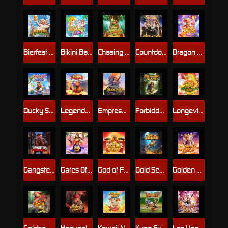
Bierfest Delight
Bikini Babes
Chasing Leprechaun Coins
Countdown to Fortune
Dragon Wonder
Ducky Spin
Legendary El Toro
Empress of the Black Seas
Forbidden Island
Longevity dragon(Fulong)
Gangster's Paradise
Gates Of Kunlun
God of Fortune
Gold Seekers
Golden Gallop