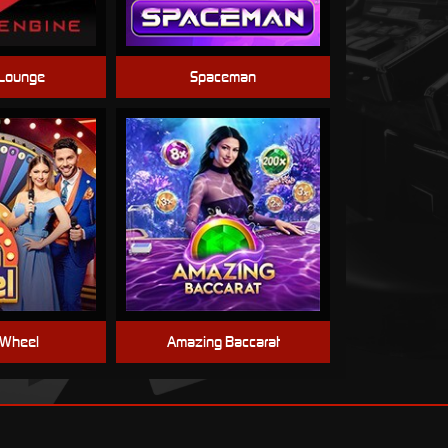
Lounge
Spaceman
Wheel
Amazing Baccarat