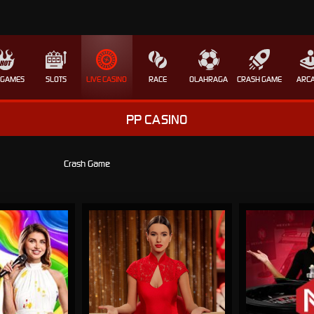
 GAMES
SLOTS
LIVE CASINO
RACE
OLAHRAGA
CRASH GAME
ARC
PP CASINO
Crash Game