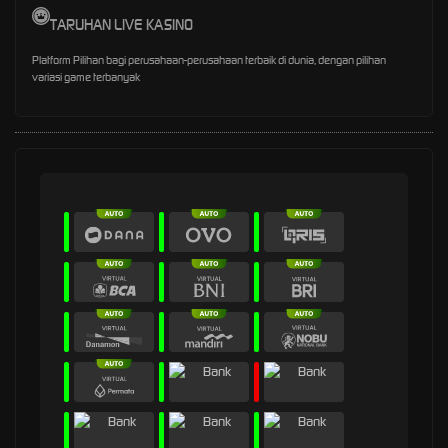
TARUHAN LIVE KASINO
Platform Pilihan bagi perusahaan-perusahaan terbaik di dunia, dengan pilihan
variasi game terbanyak