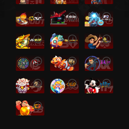
i
i
i
i
i
i
i
i
i
i
i
i
i