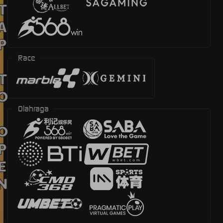
TO OPEN
Race
Olahraga