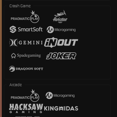
Crash Game
Arcade