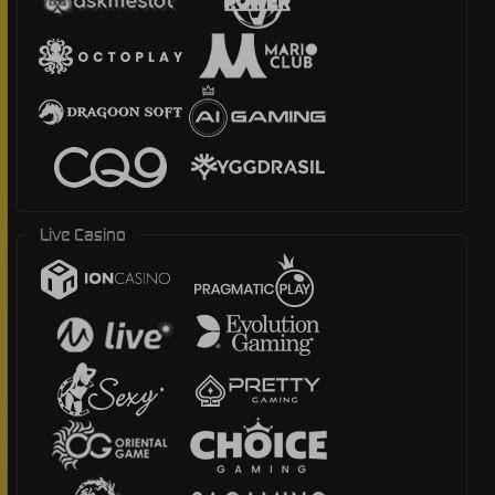
Live Casino