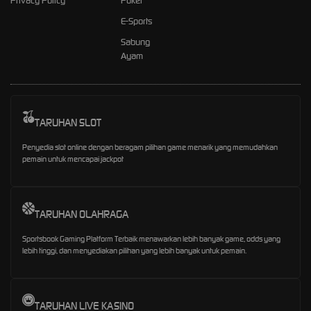
Privacy Policy
Poker
E-Sports
Sabung
Ayam
TARUHAN SLOT
Penyedia slot online dengan beragam pilihan game menarik yang memudahkan
pemain untuk mencapai jackpot
TARUHAN OLAHRAGA
Sportsbook Gaming Platform Terbaik menawarkan lebih banyak game, odds yang
lebih tinggi, dan menyediakan pilihan yang lebih banyak untuk pemain.
TARUHAN LIVE KASINO