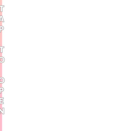
TO OPEN