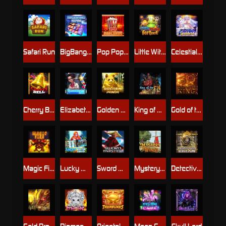
Safari Run
BigBang Spin
Pop Popcorns
Little Witch's Fortune
Celestial Goddess
Cherry Bell
Elizabeth Lab
Golden Panda
King of Pig
Gold of the King
Magic Fire
Lucky Waterfalls
Sword Master
Mystery Wind
Detective’s Dream