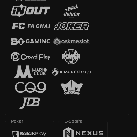
Poker
E-Sports