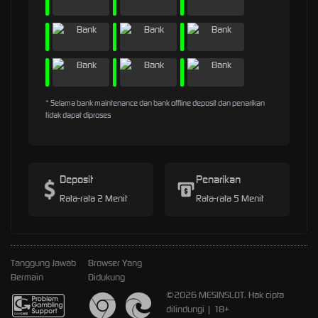
* Selama bank maintenance dan bank offline deposit dan penarikan
tidak dapat diproses
Deposit
Penarikan
Rata-rata 2 Menit
Rata-rata 5 Menit
Tanggung Jawab
Browser Yang
Bermain
Didukung
©2026 MESINSLOT. Hak cipta
dilindungi | 18+