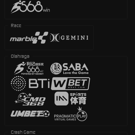
Race
Olahraga
Crash Game