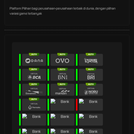
Platform Pilihan bagi perusahaan-perusahaan terbaik di dunia, dengan pilihan
variasi game terbanyak