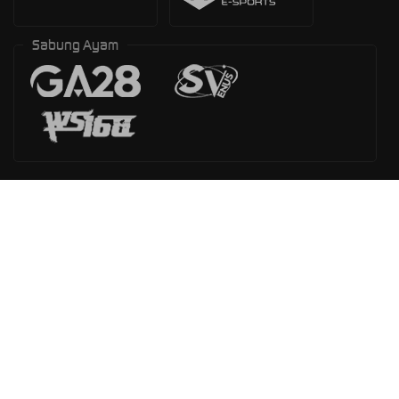
Sabung Ayam