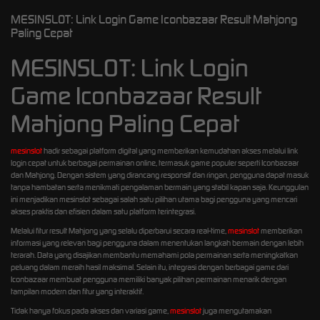
MESINSLOT: Link Login Game Iconbazaar Result Mahjong
Paling Cepat
MESINSLOT: Link Login
Game Iconbazaar Result
Mahjong Paling Cepat
mesinslot
hadir sebagai platform digital yang memberikan kemudahan akses melalui link
login cepat untuk berbagai permainan online, termasuk game populer seperti Iconbazaar
dan Mahjong. Dengan sistem yang dirancang responsif dan ringan, pengguna dapat masuk
tanpa hambatan serta menikmati pengalaman bermain yang stabil kapan saja. Keunggulan
ini menjadikan mesinslot sebagai salah satu pilihan utama bagi pengguna yang mencari
akses praktis dan efisien dalam satu platform terintegrasi.
Melalui fitur result Mahjong yang selalu diperbarui secara real-time,
mesinslot
memberikan
informasi yang relevan bagi pengguna dalam menentukan langkah bermain dengan lebih
terarah. Data yang disajikan membantu memahami pola permainan serta meningkatkan
peluang dalam meraih hasil maksimal. Selain itu, integrasi dengan berbagai game dari
Iconbazaar membuat pengguna memiliki banyak pilihan permainan menarik dengan
tampilan modern dan fitur yang interaktif.
Tidak hanya fokus pada akses dan variasi game,
mesinslot
juga mengutamakan