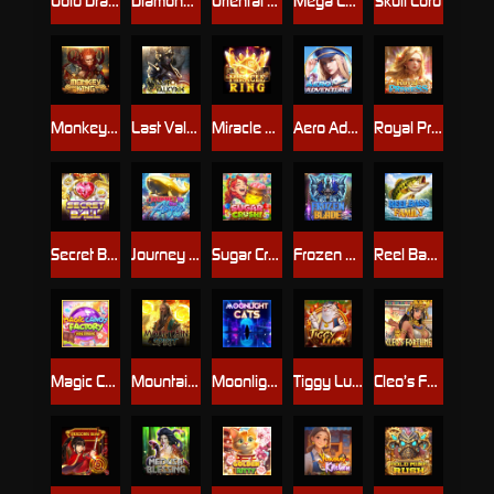
Gold Dragon
Diamond Mask
Oriental Treasures
Mega Cave
Skull Lord
Monkey King
Last Valkyrie
Miracle Ring
Aero Adventure
Royal Princess
Secret Ball
Journey to the Abyss
Sugar Crush!
Frozen Blade
Reel Bass Family
Magic Candy Factory
Mountain Spirit
Moonlight Cats
Tiggy Luck
Cleo’s Fortune