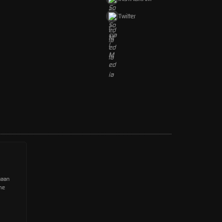
Mahjong Wins 3 – Black Scatter
Twitter
haan
ame