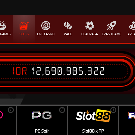
 GAMES
SLOTS
LIVE CASINO
RACE
OLAHRAGA
CRASH GAME
ARC
IDR
12,690,985,322
i
i
i
a
PG Soft
Slot88 x PP