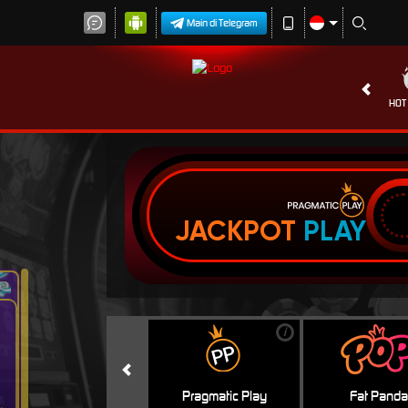
Main di Telegram
HOT
JACKPOT
PLAY
i
Pragmatic Play
Fat Pand