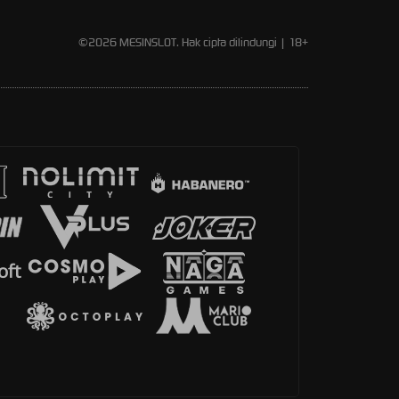
©2026 MESINSLOT. Hak cipta dilindungi | 18+