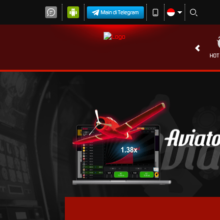
Main di Telegram
HOT