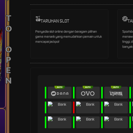
TAP TO OPEN
TARUHAN SLOT
TA
Penyedia slot online dengan beragam pilihan
Sportsb
game menarik yang memudahkan pemain untuk
menawar
mencapai jackpot
tinggi,
banyak 