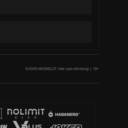
©2026 MESINSLOT. Hak cipta dilindungi | 18+