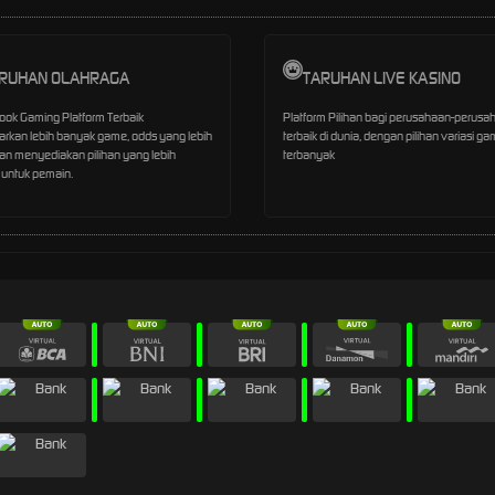
RUHAN OLAHRAGA
TARUHAN LIVE KASINO
ook Gaming Platform Terbaik
Platform Pilihan bagi perusahaan-perusa
kan lebih banyak game, odds yang lebih
terbaik di dunia, dengan pilihan variasi g
 dan menyediakan pilihan yang lebih
terbanyak
untuk pemain.