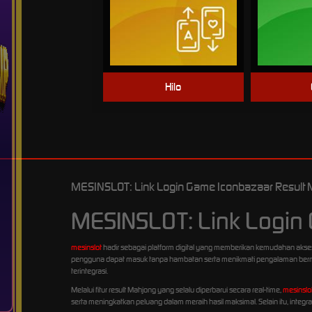
Hilo
MESINSLOT: Link Login Game Iconbazaar Result 
MESINSLOT: Link Login 
mesinslot
hadir sebagai platform digital yang memberikan kemudahan akses 
pengguna dapat masuk tanpa hambatan serta menikmati pengalaman bermain 
terintegrasi.
Melalui fitur result Mahjong yang selalu diperbarui secara real-time,
mesinslo
serta meningkatkan peluang dalam meraih hasil maksimal. Selain itu, inte