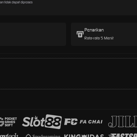
an tidak dapat diproses
Penarikan
Rata-rata 5 Menit