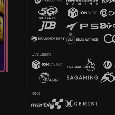
Live Casino
Race