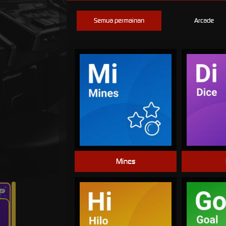
Semua permainan
Arcade
Mines