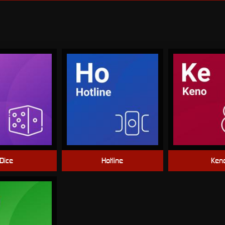
Dice
Hotline
Ken