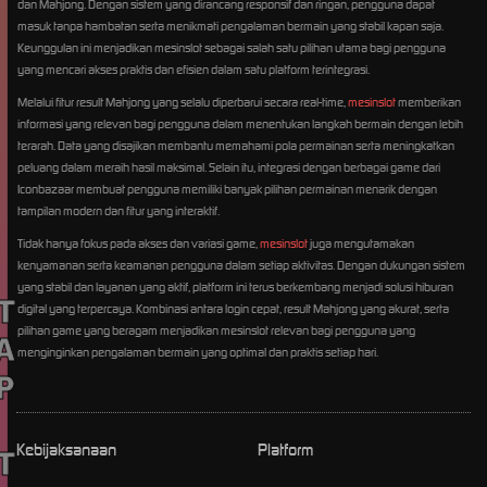
dan Mahjong. Dengan sistem yang dirancang responsif dan ringan, pengguna dapat
masuk tanpa hambatan serta menikmati pengalaman bermain yang stabil kapan saja.
Keunggulan ini menjadikan mesinslot sebagai salah satu pilihan utama bagi pengguna
yang mencari akses praktis dan efisien dalam satu platform terintegrasi.
Melalui fitur result Mahjong yang selalu diperbarui secara real-time,
mesinslot
memberikan
informasi yang relevan bagi pengguna dalam menentukan langkah bermain dengan lebih
terarah. Data yang disajikan membantu memahami pola permainan serta meningkatkan
peluang dalam meraih hasil maksimal. Selain itu, integrasi dengan berbagai game dari
Iconbazaar membuat pengguna memiliki banyak pilihan permainan menarik dengan
tampilan modern dan fitur yang interaktif.
Tidak hanya fokus pada akses dan variasi game,
mesinslot
juga mengutamakan
kenyamanan serta keamanan pengguna dalam setiap aktivitas. Dengan dukungan sistem
yang stabil dan layanan yang aktif, platform ini terus berkembang menjadi solusi hiburan
digital yang terpercaya. Kombinasi antara login cepat, result Mahjong yang akurat, serta
pilihan game yang beragam menjadikan mesinslot relevan bagi pengguna yang
menginginkan pengalaman bermain yang optimal dan praktis setiap hari.
Kebijaksanaan
Platform