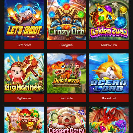
Let's Shoot
Crazy Orb
Golden Zuma
Big Hammer
Dino Hunter
Ocean Lord