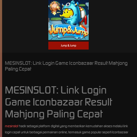
Jump & Jump
MESINSLOT: Link Login Game Iconbazaar Result Mahjong
Paling Cepat
MESINSLOT: Link Login
Game Iconbazaar Result
Mahjong Paling Cepat
mesinslot
hadir sebagai platform digital yang memberikan kemudahan akses melalui link
login cepat untuk berbagai permainan online, termasuk game populer seperti Iconbazaar