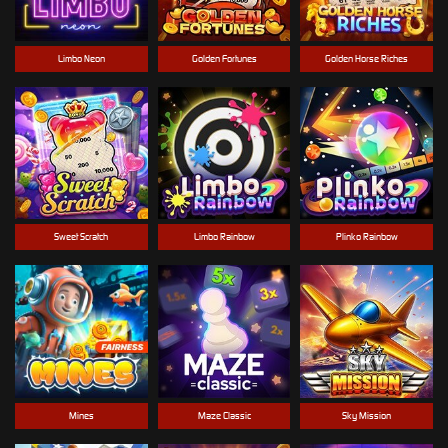
Limbo Neon
Golden Fortunes
Golden Horse Riches
Sweet Scratch
Limbo Rainbow
Plinko Rainbow
Mines
Maze Classic
Sky Mission