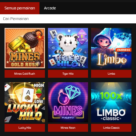
Semua permainan
Arcade
Mines Gold Rush
Tiger Hilo
Limbo
Lucky Hilo
Mines Neon
Limbo Classic