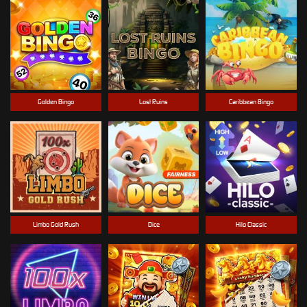
Golden Bingo
Lost Ruins
Caribbean Bingo
Limbo Gold Rush
Dice
Hilo Classic