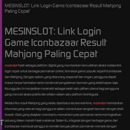
MESINSLOT: Link Login Game Iconbazaar Result Mahjong
Paling Cepat
MESINSLOT: Link Login
Game Iconbazaar Result
Mahjong Paling Cepat
mesinslot
hadir sebagai platform digital yang memberikan kemudahan akses melalui link
login cepat untuk berbagai permainan online, termasuk game populer seperti Iconbazaar
dan Mahjong. Dengan sistem yang dirancang responsif dan ringan, pengguna dapat
masuk tanpa hambatan serta menikmati pengalaman bermain yang stabil kapan saja.
Keunggulan ini menjadikan mesinslot sebagai salah satu pilihan utama bagi pengguna
yang mencari akses praktis dan efisien dalam satu platform terintegrasi.
Melalui fitur result Mahjong yang selalu diperbarui secara real-time,
mesinslot
memberikan
informasi yang relevan bagi pengguna dalam menentukan langkah bermain dengan lebih
terarah. Data yang disajikan membantu memahami pola permainan serta meningkatkan
peluang dalam meraih hasil maksimal. Selain itu, integrasi dengan berbagai game dari
Iconbazaar membuat pengguna memiliki banyak pilihan permainan menarik dengan