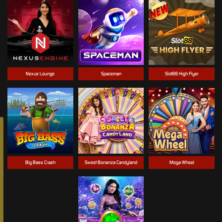
Nexus Lounge
Spaceman
Slot88 High Flyer
Big Bass Crash
Sweet Bonanza Candyland
Mega Wheel