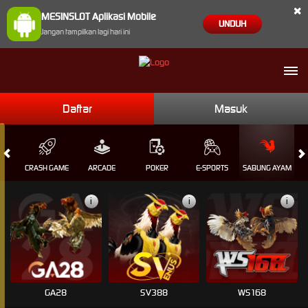
×
MESINSLOT Aplikasi Mobile
UNDUH
Jangan tampilkan lagi hari ini
Daftar
Masuk
AGA
CRASH GAME
ARCADE
POKER
E-SPORTS
SABUNG AYAM
i
i
i
GA28
SV388
WS168