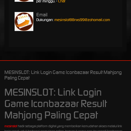
per minggu. -
Chat
Email
Dukungan:
mesinslot88nxs99@zohomail.com
MESINSLOT: Link Login Game Iconbazaar Result Mahjong
Paling Cepat
MESINSLOT: Link Login
Game Iconbazaar Result
Mahjong Paling Cepat
mesinslot
hadir sebagai platform digital yang memberikan kemudahan akses melalui link
login cepat untuk berbagai permainan online, termasuk game populer seperti Iconbazaar