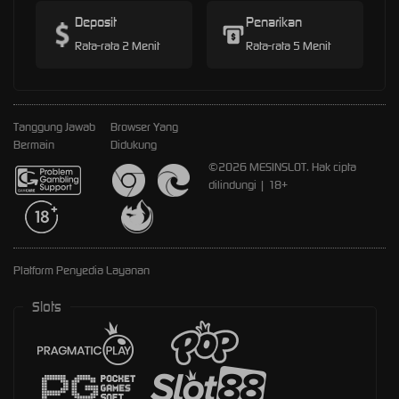
Deposit
Penarikan
Rata-rata 2 Menit
Rata-rata 5 Menit
Tanggung Jawab
Browser Yang
Bermain
Didukung
©2026 MESINSLOT. Hak cipta
dilindungi | 18+
Platform Penyedia Layanan
Slots