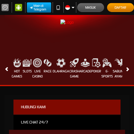
Main di
MASUK
DAFTAR
Telegram
HOT
SLOTS
LIVE
RACE
OLAHRAGA
CRASH
ARCADE
POKER
E-
SABUNG
PROM
GAMES
CASINO
GAME
SPORTS
AYAM
HUBUNGI KAMI
LIVE CHAT 24/7