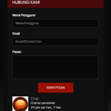
HUBUNGI KAMI
Nama Pengguna
Email
Pesan
Chat
Chat ke penasihat
24 jam per hari, 7 hari