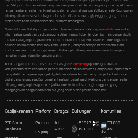
dan Mahjong. Dengan sistem yang dirancang responsif dan ringan, pengguna dapat masuk
tanpa hambatan serta menikmati pengalaman bermain yang stabil kapan saja. Keunggulan
ini menjadikan mesinslot sebagai salah satu pilihan utama bagi pengguna yang mencari
akses praktis dan efisien dalam satu platform terintegrasi.
Melalui fitur result Mahjong yang selalu diperbarui secara real-time,
mesinslot
memberikan
informasi yang relevan bagi pengguna dalam menentukan langkah bermain dengan lebih
terarah. Data yang disajikan membantu memahami pola permainan serta meningkatkan
peluang dalam meraih hasil maksimal. Selain itu, integrasi dengan berbagai game dari
Iconbazaar membuat pengguna memiliki banyak pilihan permainan menarik dengan
tampilan modern dan fitur yang interaktif.
Tidak hanya fokus pada akses dan variasi game,
mesinslot
juga mengutamakan
kenyamanan serta keamanan pengguna dalam setiap aktivitas. Dengan dukungan sistem
yang stabil dan layanan yang aktif, platform ini terus berkembang menjadi solusi hiburan
digital yang terpercaya. Kombinasi antara login cepat, result Mahjong yang akurat, serta
pilihan game yang beragam menjadikan mesinslot relevan bagi pengguna yang
menginginkan pengalaman bermain yang optimal dan praktis setiap hari.
Kebijaksanaan
Platform
Kategori
Dukungan
Komunitas
RTP Gacor
Promosi
Hot
+62877
TELEGR
Mesinslot
Games
9611228
AM
Loyalty
3