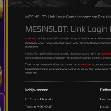
MESINSLOT: Link Login Game Iconbazaar Result 
MESINSLOT: Link Login 
mesinslot
hadir sebagai platform digital yang memberikan kemudahan akses 
pengguna dapat masuk tanpa hambatan serta menikmati pengalaman bermain 
terintegrasi.
Melalui fitur result Mahjong yang selalu diperbarui secara real-time,
mesinslo
serta meningkatkan peluang dalam meraih hasil maksimal. Selain itu, inte
Tidak hanya fokus pada akses dan variasi game,
mesinslot
juga mengutamaka
solusi hiburan digital yang terpercaya. Kombinasi antara login cepat, re
setiap hari.
Kebijaksanaan
Platfo
RTP Gacor Mesinslot
Promos
Tentang MESINSLOT
Loyalty