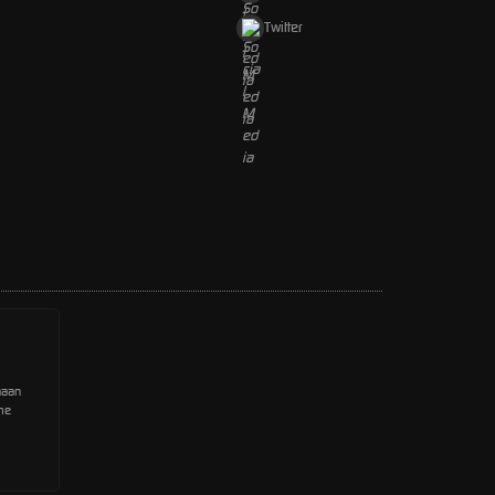
Twitter
haan
ame