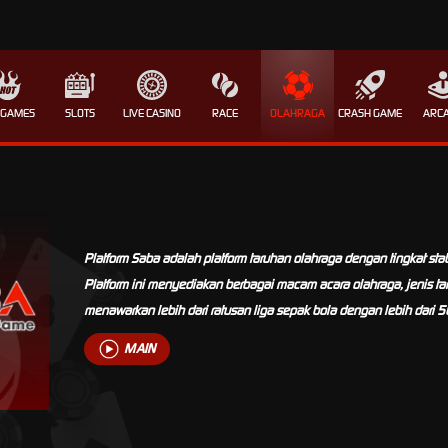
 GAMES
SLOTS
LIVE CASINO
RACE
OLAHRAGA
CRASH GAME
ARC
Platform Saba adalah platform taruhan olahraga dengan tingkat stabi
Platform ini menyediakan berbagai macam acara olahraga, jenis ta
menawarkan lebih dari ratusan liga sepak bola dengan lebih dari 
MAIN