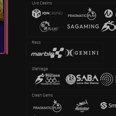
Live Casino
Race
Olahraga
Crash Game