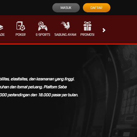
MASUK
DAFTAR
ADE
POKER
E-SPORTS
SABUNG AYAM
PROMOSI
litas, elastisitas, dan keamanan yang tinggi.
ruhan dan format peluang. Platform Saba
5000 pertandingan dan 18.000 pasar per bulan.