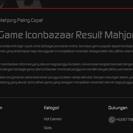
Mahjong Paling Cepat
Game Iconbazaar Result Mahjo
melalui link login cepat untuk berbagai permainan online, termasuk game populer seperti Iconba
yang stabil kapan saja. Keunggulan ini menjadikan mesinslot sebagai salah satu pilihan utama 
t
memberikan informasi yang relevan bagi pengguna dalam menentukan langkah bermain dengan 
grasi dengan berbagai game dari Iconbazaar membuat pengguna memiliki banyak pilihan permainan m
n kenyamanan serta keamanan pengguna dalam setiap aktivitas. Dengan dukungan sistem yang st
sult Mahjong yang akurat, serta pilihan game yang beragam menjadikan mesinslot relevan bagi pe
rm
Kategori
Dukungan
i
Hot Games
+628779
Slots