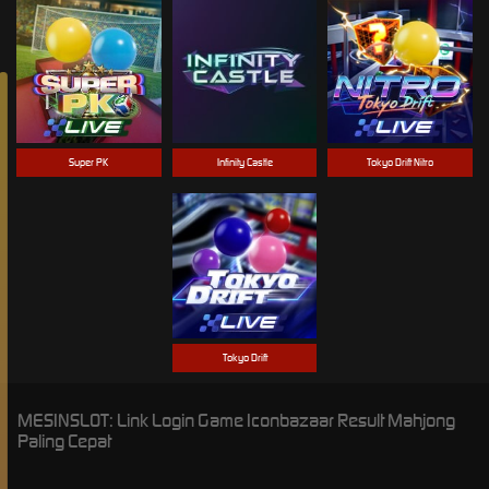
Super PK
Infinity Castle
Tokyo Drift Nitro
Tokyo Drift
MESINSLOT: Link Login Game Iconbazaar Result Mahjong
Paling Cepat