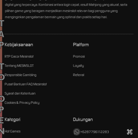
digital yang terpercaya. Kombinasi antara login cepat, result Mahjong yang akurat, serta
pilihan game yang beragam menjadikan mesinslot relevan bagi pengguna yang
menginginkan pengalaman bermain yang optimal dan praktis setiap hari.
TO OPEN
Kebijaksanaan
Platform
RTP Gacor Mesinslot
Promosi
Tentang MESINSLOT
Loyalty
Responsible Gambling
Referral
Pusat Bantuan FAQ Mesinslot
Syarat dan Ketentuan
Cookies & Privacy Policy
Kategori
Dukungan
Hot Games
+6287796112283