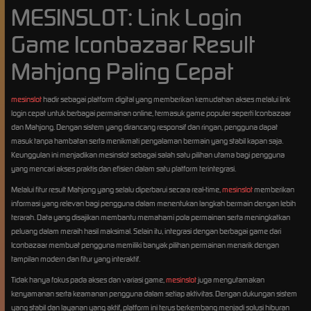
MESINSLOT: Link Login
Game Iconbazaar Result
Mahjong Paling Cepat
mesinslot
hadir sebagai platform digital yang memberikan kemudahan akses melalui link
login cepat untuk berbagai permainan online, termasuk game populer seperti Iconbazaar
dan Mahjong. Dengan sistem yang dirancang responsif dan ringan, pengguna dapat
masuk tanpa hambatan serta menikmati pengalaman bermain yang stabil kapan saja.
Keunggulan ini menjadikan mesinslot sebagai salah satu pilihan utama bagi pengguna
yang mencari akses praktis dan efisien dalam satu platform terintegrasi.
Melalui fitur result Mahjong yang selalu diperbarui secara real-time,
mesinslot
memberikan
informasi yang relevan bagi pengguna dalam menentukan langkah bermain dengan lebih
terarah. Data yang disajikan membantu memahami pola permainan serta meningkatkan
peluang dalam meraih hasil maksimal. Selain itu, integrasi dengan berbagai game dari
Iconbazaar membuat pengguna memiliki banyak pilihan permainan menarik dengan
tampilan modern dan fitur yang interaktif.
Tidak hanya fokus pada akses dan variasi game,
mesinslot
juga mengutamakan
kenyamanan serta keamanan pengguna dalam setiap aktivitas. Dengan dukungan sistem
yang stabil dan layanan yang aktif, platform ini terus berkembang menjadi solusi hiburan