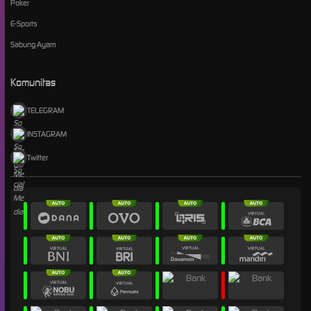
Poker
E-Sports
Sabung Ayam
Komunitas
TELEGRAM
INSTAGRAM
Twitter