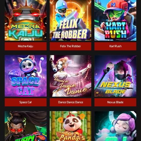
Mecha Kaiju
Felix The Robber
Kart Rush
Space Cat
Dance Dance Dance
Nexus Blade