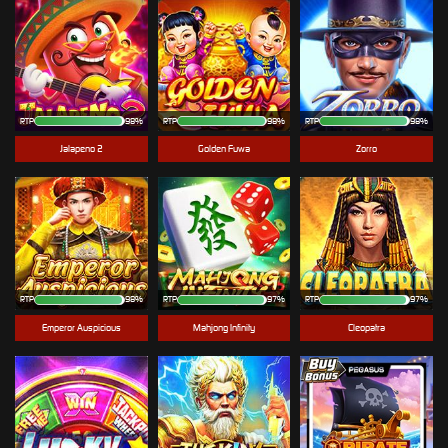
RTP
98%
RTP
98%
RTP
98%
Jalapeno 2
Golden Fuwa
Zorro
RTP
98%
RTP
97%
RTP
97%
Emperor Auspicious
Mahjong Infinity
Cleopatra