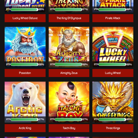
RTP
96%
RTP
97%
RTP
98%
Lucky Wheel Deluxe
The King Of Olympus
Pirate Attack
RTP
98%
RTP
98%
RTP
98%
Poseidon
Almighty Zeus
Lucky Wheel
RTP
97%
RTP
97%
RTP
96%
Arctic King
Taichi Boy
Three Kings