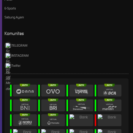
E-Sports
Sabung Ayam
Komunitas
TELEGRAM
INSTAGRAM
Twitter