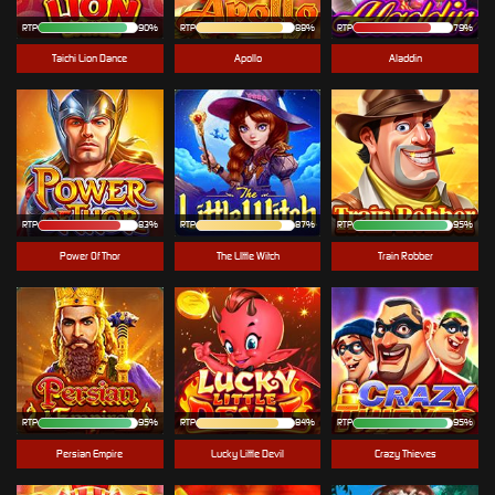
RTP
90%
RTP
88%
RTP
79%
Taichi Lion Dance
Apollo
Aladdin
RTP
83%
RTP
87%
RTP
95%
Power Of Thor
The LIttle Witch
Train Robber
RTP
95%
RTP
84%
RTP
95%
Persian Empire
Lucky Little Devil
Crazy Thieves