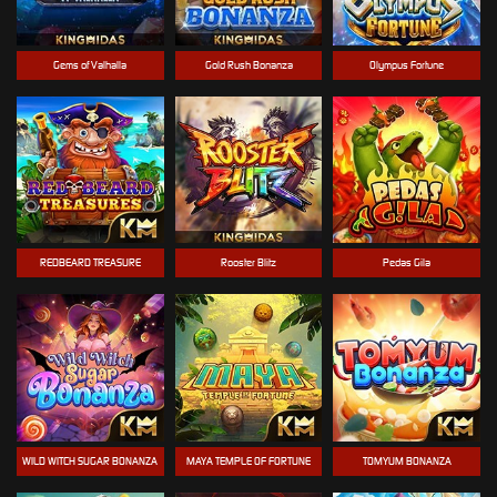
Gems of Valhalla
Gold Rush Bonanza
Olympus Fortune
REDBEARD TREASURE
Rooster Blitz
Pedas Gila
WILD WITCH SUGAR BONANZA
MAYA TEMPLE OF FORTUNE
TOMYUM BONANZA