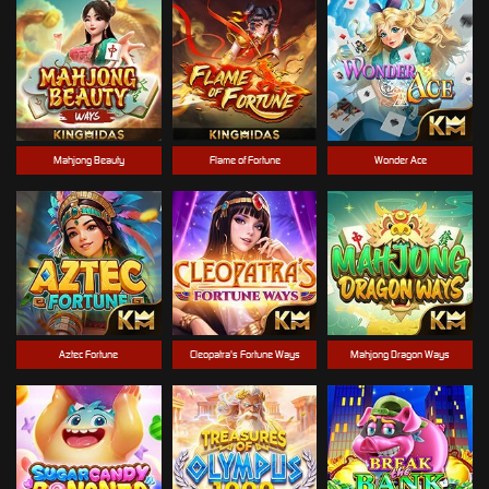
Mahjong Beauty
Flame of Fortune
Wonder Ace
Aztec Fortune
Cleopatra's Fortune Ways
Mahjong Dragon Ways