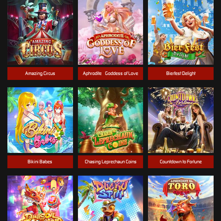
Amazing Circus
Aphrodite - Goddess of Love
Bierfest Delight
Bikini Babes
Chasing Leprechaun Coins
Countdown to Fortune