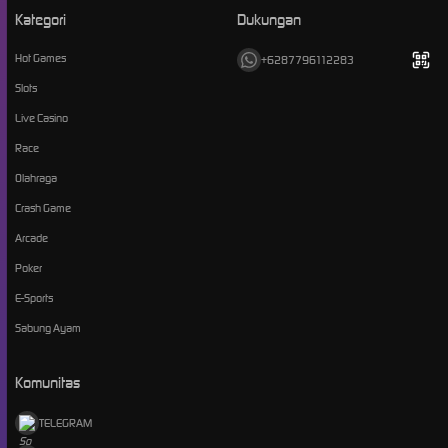
Kategori
Dukungan
Hot Games
+6287796112283
Slots
Live Casino
Race
Olahraga
Crash Game
Arcade
Poker
E-Sports
Sabung Ayam
Komunitas
TELEGRAM