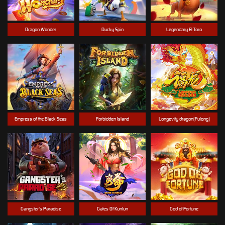
Dragon Wonder
Ducky Spin
Legendary El Toro
Empress of the Black Seas
Forbidden Island
Longevity dragon(Fulong)
Gangster's Paradise
Gates Of Kunlun
God of Fortune