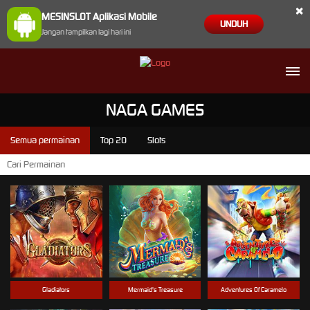
×
MESINSLOT Aplikasi Mobile
UNDUH
Jangan tampilkan lagi hari ini
NAGA GAMES
Semua permainan
Top 20
Slots
Gladiators
Mermaid's Treasure
Adventures Of Caramelo