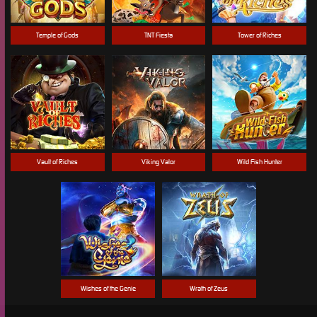
Temple of Gods
TNT Fiesta
Tower of Riches
Vault of Riches
Viking Valor
Wild Fish Hunter
Wishes of the Genie
Wrath of Zeus