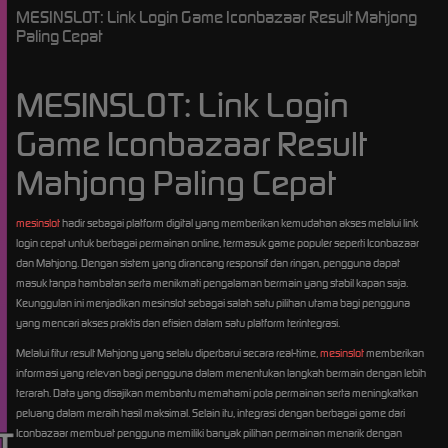
MESINSLOT: Link Login Game Iconbazaar Result Mahjong
Paling Cepat
MESINSLOT: Link Login
Game Iconbazaar Result
Mahjong Paling Cepat
mesinslot
hadir sebagai platform digital yang memberikan kemudahan akses melalui link
login cepat untuk berbagai permainan online, termasuk game populer seperti Iconbazaar
dan Mahjong. Dengan sistem yang dirancang responsif dan ringan, pengguna dapat
masuk tanpa hambatan serta menikmati pengalaman bermain yang stabil kapan saja.
Keunggulan ini menjadikan mesinslot sebagai salah satu pilihan utama bagi pengguna
yang mencari akses praktis dan efisien dalam satu platform terintegrasi.
Melalui fitur result Mahjong yang selalu diperbarui secara real-time,
mesinslot
memberikan
informasi yang relevan bagi pengguna dalam menentukan langkah bermain dengan lebih
terarah. Data yang disajikan membantu memahami pola permainan serta meningkatkan
peluang dalam meraih hasil maksimal. Selain itu, integrasi dengan berbagai game dari
Iconbazaar membuat pengguna memiliki banyak pilihan permainan menarik dengan