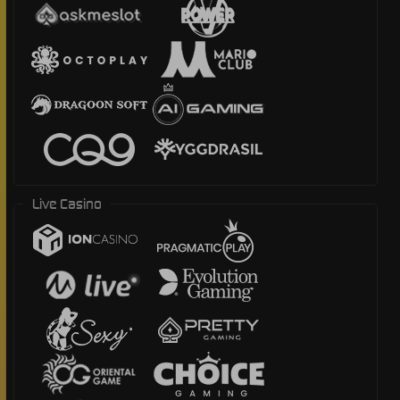
Live Casino