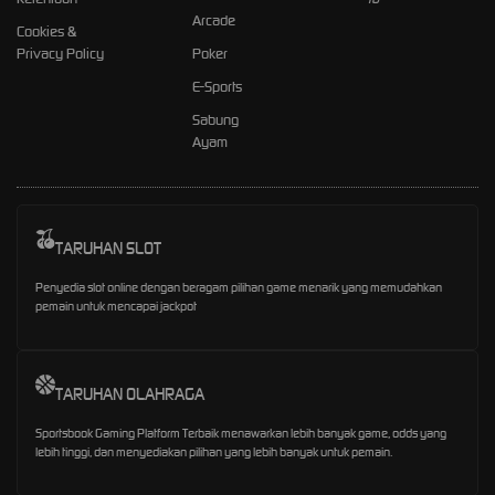
Arcade
Cookies &
Privacy Policy
Poker
E-Sports
Sabung
Ayam
TARUHAN SLOT
Penyedia slot online dengan beragam pilihan game menarik yang memudahkan
pemain untuk mencapai jackpot
TARUHAN OLAHRAGA
Sportsbook Gaming Platform Terbaik menawarkan lebih banyak game, odds yang
lebih tinggi, dan menyediakan pilihan yang lebih banyak untuk pemain.