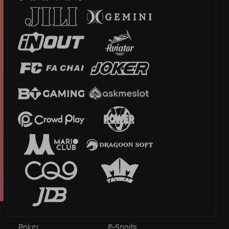
Poker
E-Sports