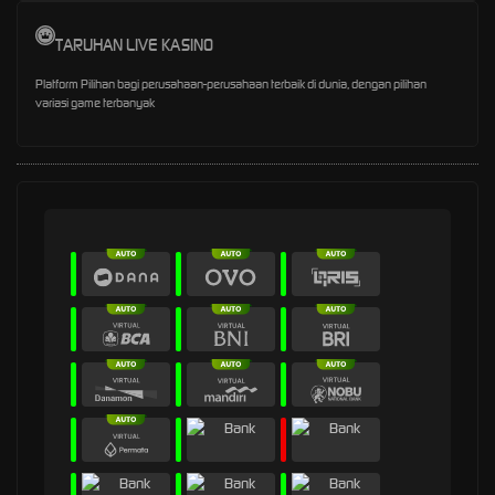
TARUHAN LIVE KASINO
Platform Pilihan bagi perusahaan-perusahaan terbaik di dunia, dengan pilihan
variasi game terbanyak