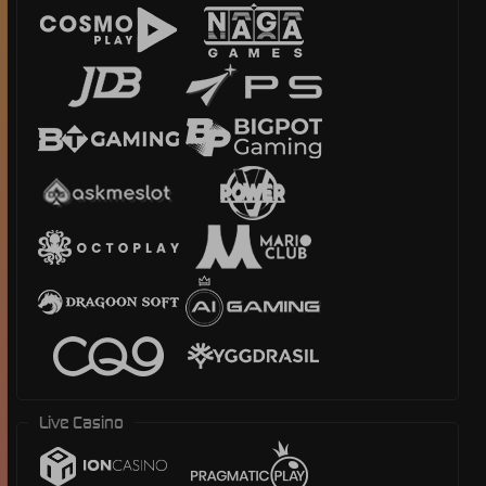
Live Casino