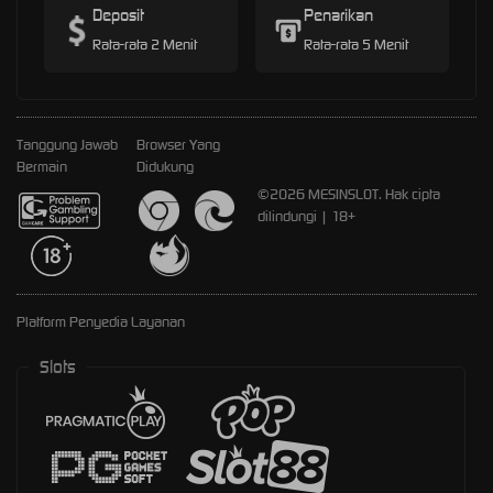
Deposit
Penarikan
Rata-rata 2 Menit
Rata-rata 5 Menit
Tanggung Jawab
Browser Yang
Bermain
Didukung
©2026 MESINSLOT. Hak cipta
dilindungi | 18+
Platform Penyedia Layanan
Slots