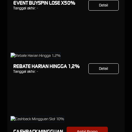
EVENT BUYSPIN LOSE X50%
Detail
Tanggal akhir:
-
REBATE HARIAN HINGGA 1,2%
Detail
Tanggal akhir:
-
CASHBACK MINGGUAN
Ambil Promo