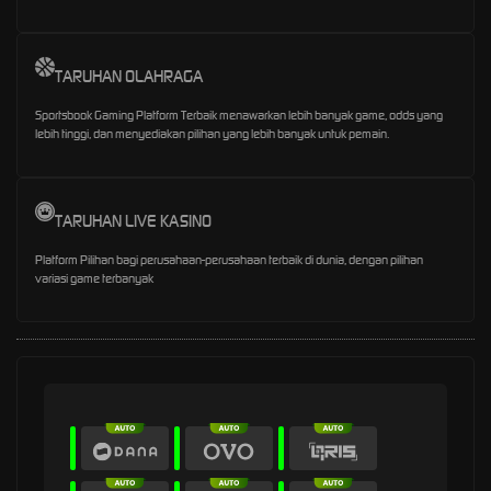
TARUHAN OLAHRAGA
Sportsbook Gaming Platform Terbaik menawarkan lebih banyak game, odds yang
lebih tinggi, dan menyediakan pilihan yang lebih banyak untuk pemain.
TARUHAN LIVE KASINO
Platform Pilihan bagi perusahaan-perusahaan terbaik di dunia, dengan pilihan
variasi game terbanyak