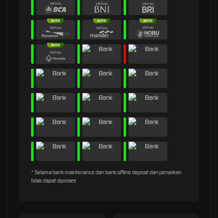
* Selama bank maintenance dan bank offline deposit dan penarikan
tidak dapat diproses