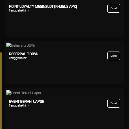
POINT LOYALTY MESINSLOT (KHUSUS APK)
Detail
Tanggal akhir:
-
REFERRAL 300%
Detail
Tanggal akhir:
-
EVENT BERANI LAPOR
Detail
Tanggal akhir:
-