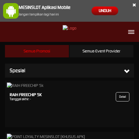
×
MESINSLOT Aplikasi Mobile
UNDUH
Jangan tampilkan lagi hari ini
Semua Promosi
Semua Event Provider
Spesial
RAIH FREECHIP 5K
Detail
Tanggal akhir:
-